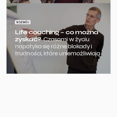
ROZWÓJ
Life coaching – co można
zyskać?
Czasami w życiu
napotyka się różne blokady i
trudności, które uniemożliwiają