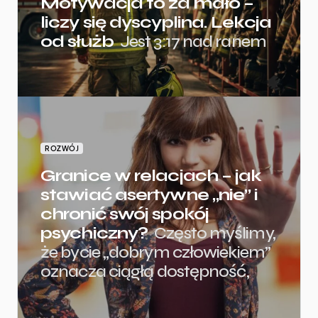
Motywacja to za mało –
liczy się dyscyplina. Lekcja
od służb
Jest 3:17 nad ranem
ROZWÓJ
Granice w relacjach – jak
stawiać asertywne „nie” i
chronić swój spokój
psychiczny?
Często myślimy,
że bycie „dobrym człowiekiem”
oznacza ciągłą dostępność,