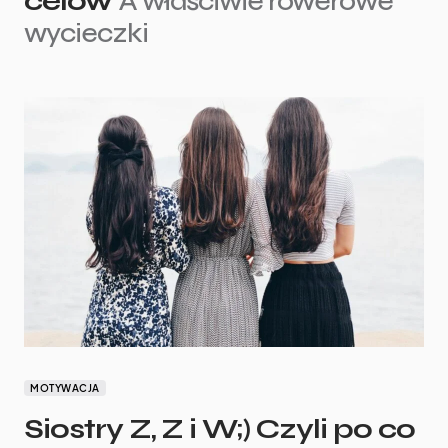
celów
A właściwie rowerowe
wycieczki
MOTYWACJA
Siostry Z, Z i W;) Czyli po co