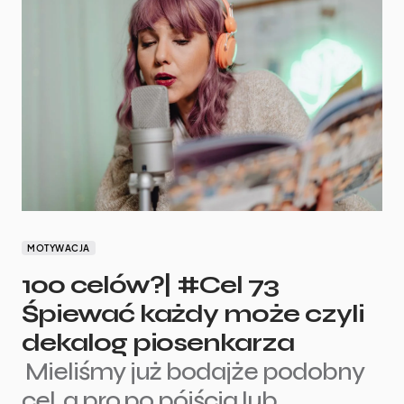
MOTYWACJA
100 celów?| #Cel 73
Śpiewać każdy może czyli
dekalog piosenkarza
Mieliśmy już bodajże podobny
cel, a pro po pójścia lub