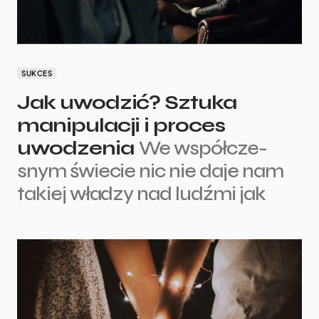
SUKCES
Jak uwodzić? Sztuka
manipulacji i proces
uwodzenia
We współ­cze­
snym świe­cie nic nie daje nam
takiej wła­dzy nad ludźmi jak