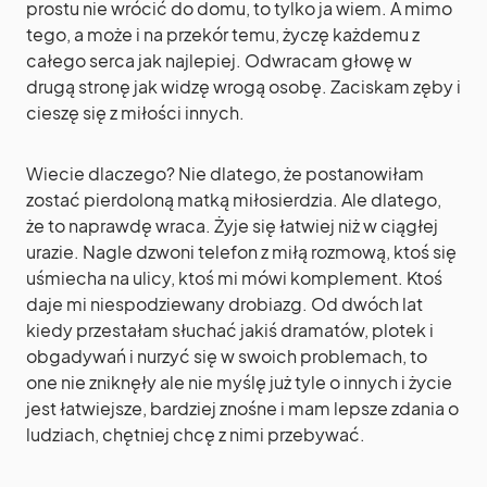
prostu nie wrócić do domu, to tylko ja wiem. A mimo
tego, a może i na przekór temu, życzę każdemu z
całego serca jak najlepiej. Odwracam głowę w
drugą stronę jak widzę wrogą osobę. Zaciskam zęby i
cieszę się z miłości innych.
Wiecie dlaczego? Nie dlatego, że postanowiłam
zostać pierdoloną matką miłosierdzia. Ale dlatego,
że to naprawdę wraca. Żyje się łatwiej niż w ciągłej
urazie. Nagle dzwoni telefon z miłą rozmową, ktoś się
uśmiecha na ulicy, ktoś mi mówi komplement. Ktoś
daje mi niespodziewany drobiazg. Od dwóch lat
kiedy przestałam słuchać jakiś dramatów, plotek i
obgadywań i nurzyć się w swoich problemach, to
one nie zniknęły ale nie myślę już tyle o innych i życie
jest łatwiejsze, bardziej znośne i mam lepsze zdania o
ludziach, chętniej chcę z nimi przebywać.