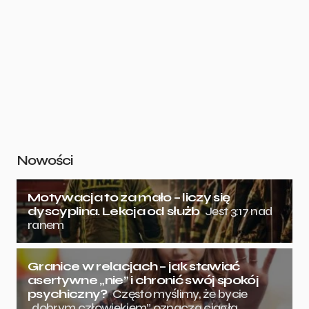
Nowości
Motywacja to za mało – liczy się
dyscyplina. Lekcja od służb
Jest 3:17 nad
ranem
Granice w relacjach – jak stawiać
asertywne „nie” i chronić swój spokój
psychiczny?
Często myślimy, że bycie
„dobrym człowiekiem” oznacza ciągłą