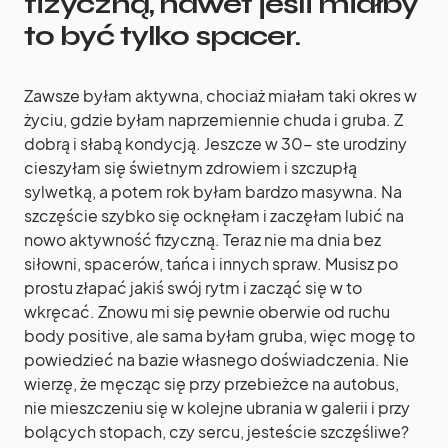
fizyczną, nawet jeśli miałby
to być tylko spacer.
Zawsze byłam aktywna, chociaż miałam taki okres w
życiu, gdzie byłam naprzemiennie chuda i gruba. Z
dobrą i słabą kondycją. Jeszcze w 30- ste urodziny
cieszyłam się świetnym zdrowiem i szczupłą
sylwetką, a potem rok byłam bardzo masywna. Na
szczęście szybko się ocknęłam i zaczęłam lubić na
nowo aktywność fizyczną. Teraz nie ma dnia bez
siłowni, spacerów, tańca i innych spraw. Musisz po
prostu złapać jakiś swój rytm i zacząć się w to
wkręcać. Znowu mi się pewnie oberwie od ruchu
body positive, ale sama byłam gruba, więc mogę to
powiedzieć na bazie własnego doświadczenia. Nie
wierzę, że męcząc się przy przebieżce na autobus,
nie mieszczeniu się w kolejne ubrania w galerii i przy
bolących stopach, czy sercu, jesteście szczęśliwe?