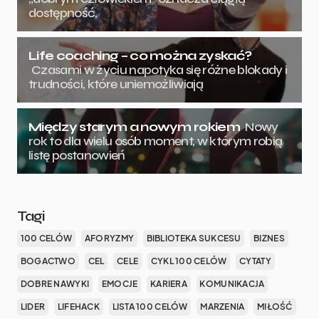
dostępność,
Life coaching – co można zyskać?
Czasami w życiu napotyka się różne blokady i
trudności, które uniemożliwiają
Między starym a nowym rokiem
Nowy
rok to dla wielu osób moment, w którym robią
listę postanowień
Tagi
100 CELÓW
AFORYZMY
BIBLIOTEKA SUKCESU
BIZNES
BOGACTWO
CEL
CELE
CYKL 100 CELÓW
CYTATY
DOBRE NAWYKI
EMOCJE
KARIERA
KOMUNIKACJA
LIDER
LIFEHACK
LISTA 100 CELÓW
MARZENIA
MIŁOŚĆ