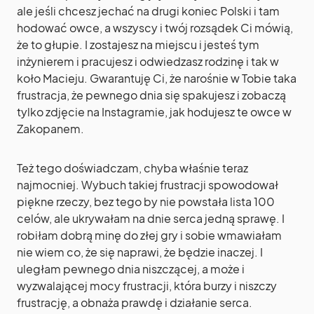
ale jeśli chcesz jechać na drugi koniec Polski i tam
hodować owce, a wszyscy i twój rozsądek Ci mówią,
że to głupie. I zostajesz na miejscu i jesteś tym
inżynierem i pracujesz i odwiedzasz rodzinę i tak w
koło Macieju. Gwarantuję Ci, że narośnie w Tobie taka
frustracja, że pewnego dnia się spakujesz i zobaczą
tylko zdjęcie na Instagramie, jak hodujesz te owce w
Zakopanem.
Też tego doświadczam, chyba właśnie teraz
najmocniej. Wybuch takiej frustracji spowodował
piękne rzeczy, bez tego by nie powstała lista 100
celów, ale ukrywałam na dnie serca jedną sprawę. I
robiłam dobrą minę do złej gry i sobie wmawiałam
nie wiem co, że się naprawi, że będzie inaczej. I
uległam pewnego dnia niszczącej, a może i
wyzwalającej mocy frustracji, która burzy i niszczy
frustrację, a obnaża prawdę i działanie serca.