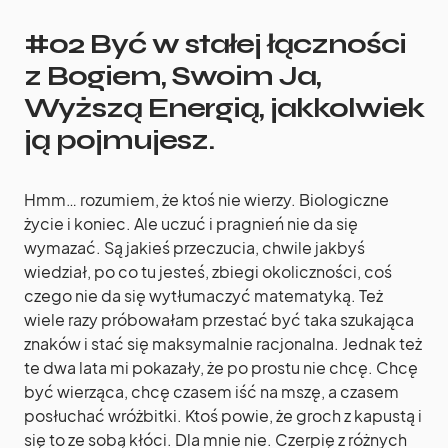
#02 Być w stałej łączności
z Bogiem, Swoim Ja,
Wyższą Energią, jakkolwiek
ją pojmujesz.
Hmm… rozumiem, że ktoś nie wierzy. Biologiczne
życie i koniec. Ale uczuć i pragnień nie da się
wymazać. Są jakieś przeczucia, chwile jakbyś
wiedział, po co tu jesteś, zbiegi okoliczności, coś
czego nie da się wytłumaczyć matematyką. Też
wiele razy próbowałam przestać być taka szukająca
znaków i stać się maksymalnie racjonalna. Jednak też
te dwa lata mi pokazały, że po prostu nie chcę. Chcę
być wierząca, chcę czasem iść na mszę, a czasem
posłuchać wróżbitki. Ktoś powie, że groch z kapustą i
się to ze sobą kłóci. Dla mnie nie. Czerpię z różnych