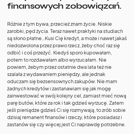
finansowych zobowiązań
.
Różnie z tym bywa, przecież znam życie. Niskie
zarobki, pęd życia. Teraz nawet praktyki na studiach
są słono płatne…Kusi Cię kredyt, a może i nawet jakaś
niedozwolona przez prawo rzecz, żeby choć raz się
odbić i coś przeżyć. Kiedyś sporo kupowałam,
potem to rozdawałam albo wyrzucałam. Nie
powiem, żebym przez ostatnie dwa lata też nie
szalała z wydawaniem pieniędzy, ale jednak
oduczam się bezsensownych zakupów. Nie mam
żadnych kredytów i zastanawiam się jak mogę
zainwestować w swój kolejny cel, zamiast mieć nową
parę butów, które za rok i tak gdzieś wyrzucę. Zatem
jeśli pieniądze gdzieś Ci się rozmywają, to zrób sobie
dzisiaj remanent finansów i rzeczy, które posiadasz i
zastanów się czy więcej jest Ci naprawdę potrzebne.