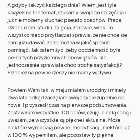
A gdyby tak żyć każdego dnia? Wiem, jest tyle
książek na ten temat, szukamy swojego szczęścia i
już nie możemy słuchać pseudo coachów. Praca,
dzieci, dom, studia, zajęcia, zdrowie, wiek. To
wszystko nieco przytłacza i sprawia, że nie chce się
nam już udawać, że to można w jakiś sposób
pominąć. Jak zatem żyć, żeby codzienność była
pełna tych przyziemnych obowiązków, ale
jednocześnie sprawiała choć trochę satysfakcji?
Przecież na pewne rzeczy nie mamy wpływu.
Powiem Wam tak, w maju miałam urodziny i minęły
dwa lata odkąd zaczęłam swoje życie zupełnie od
nowa. I przyszedł czas na pierwsze podsumowania.
Zostawiłam wszystkie 100 celów, czuję je całą sobą i
uważam, że wszystkie są piękne i aktualne. Może
niektóre wymagają pewnej modyfikacji, niektóre już
w 100 % wypełniłam, ale pozostawiły piękne