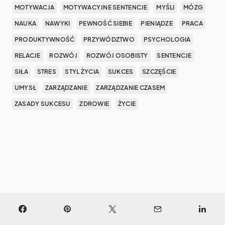
MOTYWACJA
MOTYWACYJNE SENTENCJE
MYŚLI
MÓZG
NAUKA
NAWYKI
PEWNOŚĆ SIEBIE
PIENIĄDZE
PRACA
PRODUKTYWNOŚĆ
PRZYWÓDZTWO
PSYCHOLOGIA
RELACJE
ROZWÓJ
ROZWÓJ OSOBISTY
SENTENCJE
SIŁA
STRES
STYL ŻYCIA
SUKCES
SZCZĘŚCIE
UMYSŁ
ZARZĄDZANIE
ZARZĄDZANIE CZASEM
ZASADY SUKCESU
ZDROWIE
ŻYCIE