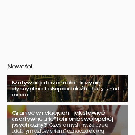
Nowości
Motywacja to za mało – liczy się
dyscyplina. Lekcja od służb
Jest 3:17 nad
ranem
Granice w relacjach – jak stawiać
asertywne „nie” i chronić swój spokój
psychiczny?
Często myślimy, że bycie
„dobrym człowiekiem” oznacza ciągłą