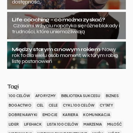
dostępność,
Life coaching – co można zyskać?
Czasami w życiu napotyka się różne blokady i
trudności, które uniemożliwiają
Między starym a nowym rokiem
Nowy
rok to dla wielu osób moment, w którym robią
listę postanowień
Tagi
100 CELÓW
AFORYZMY
BIBLIOTEKA SUKCESU
BIZNES
BOGACTWO
CEL
CELE
CYKL 100 CELÓW
CYTATY
DOBRE NAWYKI
EMOCJE
KARIERA
KOMUNIKACJA
LIDER
LIFEHACK
LISTA 100 CELÓW
MARZENIA
MIŁOŚĆ