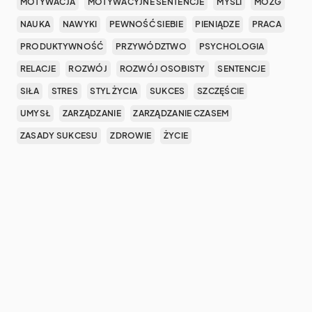
MOTYWACJA
MOTYWACYJNE SENTENCJE
MYŚLI
MÓZG
NAUKA
NAWYKI
PEWNOŚĆ SIEBIE
PIENIĄDZE
PRACA
PRODUKTYWNOŚĆ
PRZYWÓDZTWO
PSYCHOLOGIA
RELACJE
ROZWÓJ
ROZWÓJ OSOBISTY
SENTENCJE
SIŁA
STRES
STYL ŻYCIA
SUKCES
SZCZĘŚCIE
UMYSŁ
ZARZĄDZANIE
ZARZĄDZANIE CZASEM
ZASADY SUKCESU
ZDROWIE
ŻYCIE