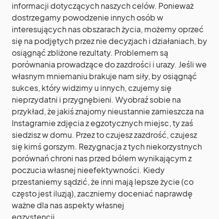
informacji dotyczących naszych celów. Ponieważ
dostrzegamy powodzenie innych osób w
interesujących nas obszarach życia, możemy oprzeć
się na podjętych przez nie decyzjach i działaniach, by
osiągnąć zbliżone rezultaty. Problemem są
porównania prowadzące do zazdrości i urazy. Jeśli we
własnym mniemaniu brakuje nam siły, by osiągnąć
sukces, który widzimy u innych, czujemy się
nieprzydatni i przygnębieni. Wyobraź sobie na
przykład, że jakiś znajomy nieustannie zamieszcza na
Instagramie zdjęcia z egzotycznych miejsc, ty zaś
siedzisz w domu. Przez to czujesz zazdrość, czujesz
się kimś gorszym. Rezygnacja z tych niekorzystnych
porównań chroni nas przed bólem wynikającym z
poczucia własnej nieefektywności. Kiedy
przestaniemy sądzić, że inni mają lepsze życie (co
często jest iluzją), zaczniemy doceniać naprawdę
ważne dla nas aspekty własnej
egzystencji.