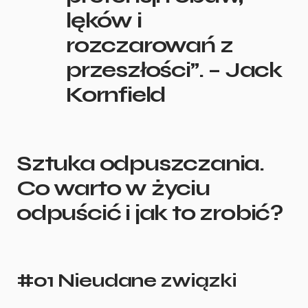
lęków i
rozczarowań z
przeszłości”. – Jack
Kornfield
Sztuka odpuszczania.
Co warto w życiu
odpuścić i jak to zrobić?
#01 Nieudane związki