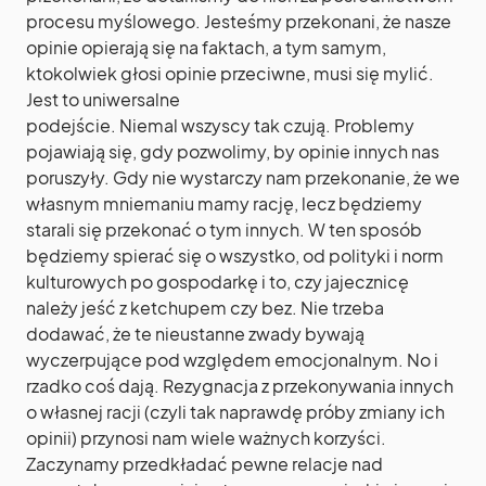
procesu myślowego. Jesteśmy przekonani, że nasze
opinie opierają się na faktach, a tym samym,
ktokolwiek głosi opinie przeciwne, musi się mylić.
Jest to uniwersalne
podejście. Niemal wszyscy tak czują. Problemy
pojawiają się, gdy pozwolimy, by opinie innych nas
poruszyły. Gdy nie wystarczy nam przekonanie, że we
własnym mniemaniu mamy rację, lecz będziemy
starali się przekonać o tym innych. W ten sposób
będziemy spierać się o wszystko, od polityki i norm
kulturowych po gospodarkę i to, czy jajecznicę
należy jeść z ketchupem czy bez. Nie trzeba
dodawać, że te nieustanne zwady bywają
wyczerpujące pod względem emocjonalnym. No i
rzadko coś dają. Rezygnacja z przekonywania innych
o własnej racji (czyli tak naprawdę próby zmiany ich
opinii) przynosi nam wiele ważnych korzyści.
Zaczynamy przedkładać pewne relacje nad