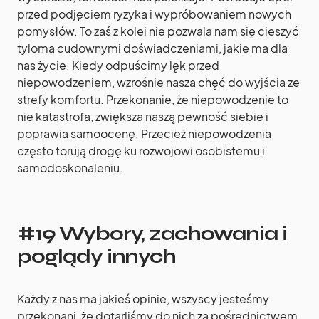
przed podjęciem ryzyka i wypróbowaniem nowych
pomysłów. To zaś z kolei nie pozwala nam się cieszyć
tyloma cudownymi doświadczeniami, jakie ma dla
nas życie. Kiedy odpuścimy lęk przed
niepowodzeniem, wzrośnie nasza chęć do wyjścia ze
strefy komfortu. Przekonanie, że niepowodzenie to
nie katastrofa, zwiększa naszą pewność siebie i
poprawia samoocenę. Przecież niepowodzenia
często torują drogę ku rozwojowi osobistemu i
samodoskonaleniu.
#19 Wybory, zachowania i
poglądy innych
Każdy z nas ma jakieś opinie, wszyscy jesteśmy
przekonani, że dotarliśmy do nich za pośrednictwem