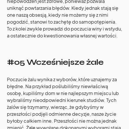
niepowodzeń jest zdrowe, ponieważ pozwala
uniknąć powtarzania błędów. Kiedy jednak stają się
one naszą obsesją, kiedy nie możemy się z nimi
pogodzić, stanowi to zachętę do samopotępienia.
To z kolei zwykle prowadzi do poczucia winy i wstydu,
a ostatecznie do kwestionowania własnej wartości.
#05 Wcześniejsze żale
Poczucie żalu wynika z wyborów, które uznajemy za
błędne. Na przykład poślubiliśmy niewłaściwą
osobę, kupiliśmy dom w nie najlepszym miejscu lub
wybraliśmy nieodpowiedni kierunek studiów. Tych
żalów się trzymamy, wierząc, że gdybyśmy w
przeszłości podjęli odmienne decyzje, nasze życie
byłoby całkiem inne. Przeszłości nie można jednak
zmienić.
Żale
wywołane dokonanymi wyborami stają