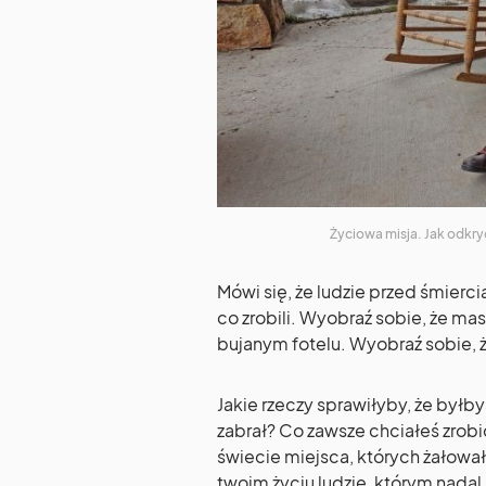
Życiowa misja. Jak odkry
Mówi się, że ludzie przed śmiercią
co zrobili.
Wyobraź sobie, że masz 
bujanym fotelu. Wyobraź sobie, ż
Jakie rzeczy sprawiłyby, że byłby
zabrał? Co zawsze chciałeś zrobi
świecie miejsca, których żałował
twoim życiu ludzie, którym nada