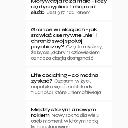
Motywacja to za mało – liczy
się dyscyplina. Lekcja od
służb
Jest 3:17 nad ranem
Granice w relacjach – jak
stawiać asertywne „nie” i
chronić swój spokój
psychiczny?
Często myślimy,
że bycie „dobrym człowiekiem”
oznacza ciągłą dostępność,
Life coaching – co można
zyskać?
Czasami w życiu
napotyka się różne blokady i
trudności, które uniemożliwiają
Między starym a nowym
rokiem
Nowy rok to dla wielu
osób moment, w którym robią
listę postanowień