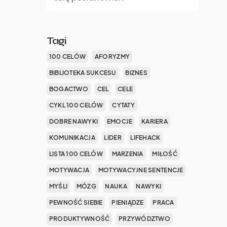
Tagi
100 CELÓW
AFORYZMY
BIBLIOTEKA SUKCESU
BIZNES
BOGACTWO
CEL
CELE
CYKL 100 CELÓW
CYTATY
DOBRE NAWYKI
EMOCJE
KARIERA
KOMUNIKACJA
LIDER
LIFEHACK
LISTA 100 CELÓW
MARZENIA
MIŁOŚĆ
MOTYWACJA
MOTYWACYJNE SENTENCJE
MYŚLI
MÓZG
NAUKA
NAWYKI
PEWNOŚĆ SIEBIE
PIENIĄDZE
PRACA
PRODUKTYWNOŚĆ
PRZYWÓDZTWO