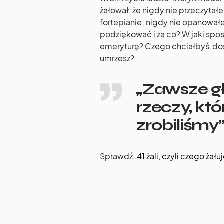
żałował, że nigdy nie przeczytałeś
fortepianie; nigdy nie opanował
podziękować i za co? W jaki spos
emeryturę? Czego chciałbyś doś
umrzesz?
„Zawsze g
rzeczy, któ
zrobiliśmy”
Sprawdź:
41 żali, czyli czego żał