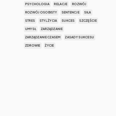
PSYCHOLOGIA
RELACJE
ROZWÓJ
ROZWÓJ OSOBISTY
SENTENCJE
SIŁA
STRES
STYL ŻYCIA
SUKCES
SZCZĘŚCIE
UMYSŁ
ZARZĄDZANIE
ZARZĄDZANIE CZASEM
ZASADY SUKCESU
ZDROWIE
ŻYCIE