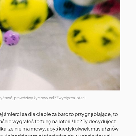
ryć swój prawdziwy życiowy cel? Zwycięzca loterii
ej śmierci są dla ciebie za bardzo przygnębiające, to
śnie wygrałeś fortunę na loterii! Ile? Ty decydujesz.
elka, że nie ma mowy, abyś kiedykolwiek musiał znów
, że będziesz miał pieniądze do wydania do woli.