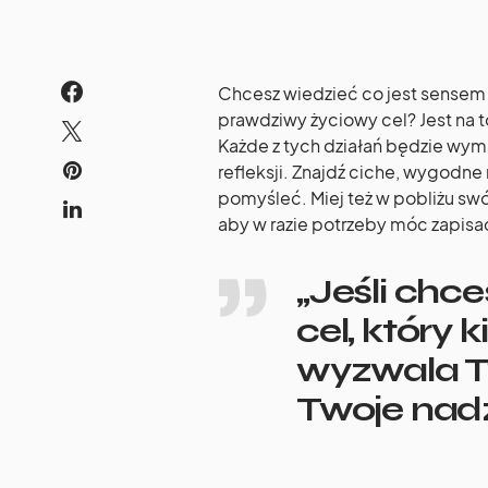
Chcesz wiedzieć co jest sensem 
prawdziwy życiowy cel? Jest na 
Każde z tych działań będzie wym
refleksji. Znajdź ciche, wygodn
pomyśleć. Miej też w pobliżu swój
aby w razie potrzeby móc zapis
„Jeśli chce
cel, który 
wyzwala T
Twoje nadz