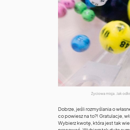
Życiowa misja. Jak odk
Dobrze, jeśli rozmyślania o własn
co powiesz na to?! Gratulacje, wła
Wybierz kwotę, która jest tak wi
pracować. Wybierz tak dużą sumę