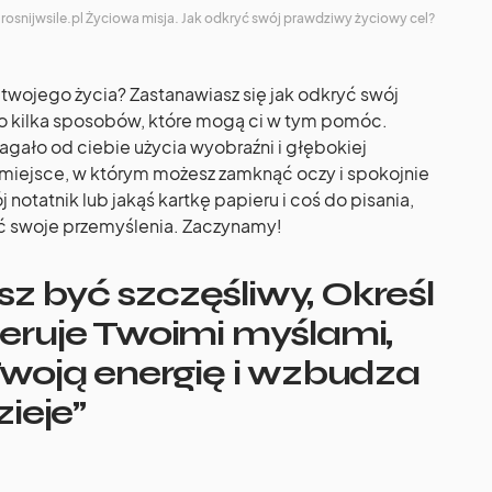
rosnijwsile.pl Życiowa misja. Jak odkryć swój prawdziwy życiowy cel?
twojego życia? Zastanawiasz się jak odkryć swój
to kilka sposobów, które mogą ci w tym pomóc.
agało od ciebie użycia
wyobraźni
i głębokiej
e miejsce, w którym możesz zamknąć oczy i spokojnie
 notatnik lub jakąś kartkę papieru i coś do pisania,
ać swoje przemyślenia. Zaczynamy!
sz być szczęśliwy, Określ
kieruje Twoimi myślami,
woją energię i wzbudza
ieje”