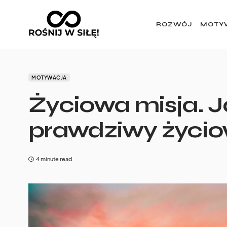
ROZWÓJ
MOTY
MOTYWACJA
Życiowa misja. J
prawdziwy życio
4 minute read