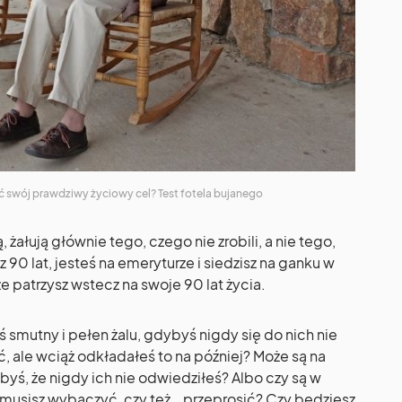
ć swój prawdziwy życiowy cel? Test fotela bujanego
, żałują głównie tego, czego nie zrobili, a nie tego,
90 lat, jesteś na emeryturze i siedzisz na ganku w
e patrzysz wstecz na swoje 90 lat życia.
ś smutny i pełen żalu, gdybyś nigdy się do nich nie
ć, ale wciąż odkładałeś to na później? Może są na
byś, że nigdy ich nie odwiedziłeś? Albo czy są w
l musisz wybaczyć, czy też… przeprosić? Czy będziesz