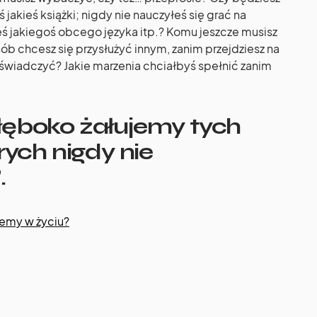
 jakieś książki; nigdy nie nauczyłeś się grać na
eś jakiegoś obcego języka itp.? Komu jeszcze musisz
ób chcesz się przysłużyć innym, zanim przejdziesz na
wiadczyć? Jakie marzenia chciałbyś spełnić zanim
łęboko żałujemy tych
rych nigdy nie
.
ujemy w życiu?