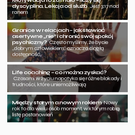
dyscyplina. Lekcja od służb
Jest 3:17 nad
ranem
Granice w relacjach – jak stawiać
asertywne „nie” i chronić swój spokój
psychiczny?
Często myślimy, że bycie
„dobrym człowiekiem” oznacza ciągłą
dostępność,
Life coaching – co można zyskać?
Czasami w życiu napotyka się różne blokady i
trudności, które uniemożliwiają
Między starym a nowym rokiem
Nowy
rok to dla wielu osób moment, w którym robią
listę postanowień