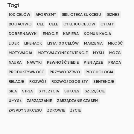
Tagi
100 CELÓW
AFORYZMY
BIBLIOTEKA SUKCESU
BIZNES
BOGACTWO
CEL
CELE
CYKL 100 CELÓW
CYTATY
DOBRE NAWYKI
EMOCJE
KARIERA
KOMUNIKACJA
LIDER
LIFEHACK
LISTA 100 CELÓW
MARZENIA
MIŁOŚĆ
MOTYWACJA
MOTYWACYJNE SENTENCJE
MYŚLI
MÓZG
NAUKA
NAWYKI
PEWNOŚĆ SIEBIE
PIENIĄDZE
PRACA
PRODUKTYWNOŚĆ
PRZYWÓDZTWO
PSYCHOLOGIA
RELACJE
ROZWÓJ
ROZWÓJ OSOBISTY
SENTENCJE
SIŁA
STRES
STYL ŻYCIA
SUKCES
SZCZĘŚCIE
UMYSŁ
ZARZĄDZANIE
ZARZĄDZANIE CZASEM
ZASADY SUKCESU
ZDROWIE
ŻYCIE