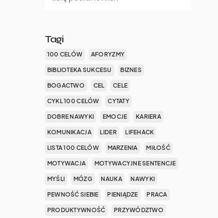
Tagi
100 CELÓW
AFORYZMY
BIBLIOTEKA SUKCESU
BIZNES
BOGACTWO
CEL
CELE
CYKL 100 CELÓW
CYTATY
DOBRE NAWYKI
EMOCJE
KARIERA
KOMUNIKACJA
LIDER
LIFEHACK
LISTA 100 CELÓW
MARZENIA
MIŁOŚĆ
MOTYWACJA
MOTYWACYJNE SENTENCJE
MYŚLI
MÓZG
NAUKA
NAWYKI
PEWNOŚĆ SIEBIE
PIENIĄDZE
PRACA
PRODUKTYWNOŚĆ
PRZYWÓDZTWO