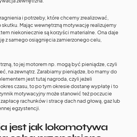
ywacja zewnętrzna.
pragnienia i potrzeby, które chcemy zrealizować,
 skutku. Mając wewnętrzną motywację realizujemy
ektem niekoniecznie są korzyści materialne. Ona daje
ję z samego osiągnięcia zamierzonego celu,
rzną, to jej motorem np. mogą być pieniądze, czyli
rzeć, na zewnątrz. Zarabiamy pieniądze, bo mamy do
ementem jest tutaj nagroda, czyli jeżeli
kres czasu, to po tym okresie dostanę wypłatę i to
czynnik motywacyjny może stanowić też poczucie
nie zapłacę rachunków i stracę dach nad głową, gaz lub
ennej egzystencji.
 jest jak lokomotywa