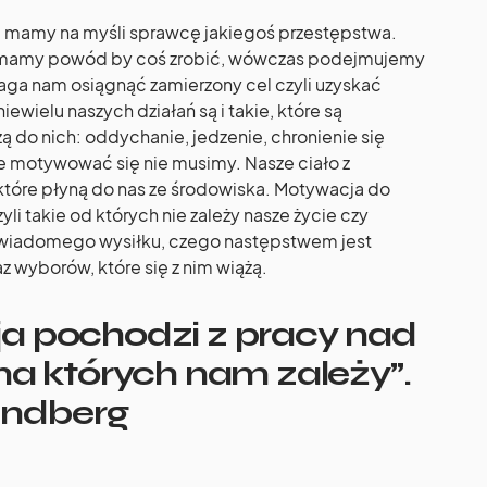
 mamy na myśli sprawcę jakiegoś przestępstwa.
li mamy powód by coś zrobić, wówczas podejmujemy
ga nam osiągnąć zamierzony cel czyli uzyskać
ewielu naszych działań są i takie, które są
ą do nich: oddychanie, jedzenie, chronienie się
e motywować się nie musimy. Nasze ciało z
które płyną do nas ze środowiska. Motywacja do
yli takie od których nie zależy nasze życie czy
świadomego wysiłku, czego następstwem jest
z wyborów, które się z nim wiążą.
a pochodzi z pracy nad
na których nam zależy”.
andberg