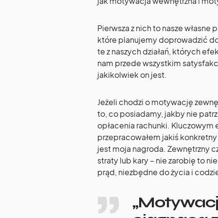
jak motywacja wewnętrzna i mot
Pierwsza z nich to nasze własne 
które planujemy doprowadzić do
te z naszych działań, których ef
nam przede wszystkim satysfakc
jakikolwiek on jest.
Jeżeli chodzi o motywację zewnęt
to, co posiadamy, jakby nie pat
opłacenia rachunki. Kluczowym el
przepracowałem jakiś konkretny o
jest moja nagroda. Zewnętrzny 
straty lub kary – nie zarobię to 
prąd, niezbędne do życia i codzi
„Motywacja