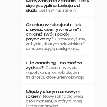
Motywacja to za mało – liczy
się dyscyplina. Lekcja od
służb
Jest 3:17 nad ranem
Granice w relacjach – jak
stawiać asertywne „nie” i
chronić swój spokój
psychiczny?
Często myślimy,
że bycie „dobrym człowiekiem”
oznacza ciągłą dostępność,
Life coaching – co można
zyskać?
Czasami w życiu
napotyka się różne blokady i
trudności, które uniemożliwiają
Między starym a nowym
rokiem
Nowy rok to dla wielu
osób moment, w którym robią
listę postanowień