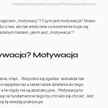
rosnijwsile.pl Czym jest motywacja? Motywacja stylem życia
d pojęciem „motywacji”? Czym jest motywacja? Słowo
z nas, ale tak właściwie co konkretnie kryje się
arzanym hasłem, jakim jest „motywacja”?
ywacja? Motywacja
łania, chęć… Wszystko się zgadza. Jednakże tak
a napędza nas a także nasze działania do tego,
 a te nigdy nie są abstrakcyjne… Motywacja to
 się na fundamencie tego by chciało się chcieć. Jest
 się tę wiedzę praktykuje.