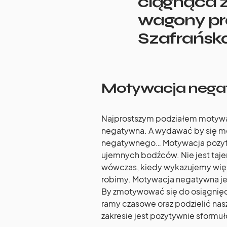
ciągnąca z
wagony pra
Szafrańsk
Motywacja nega
Najprostszym podziałem motywa
negatywna. A wydawać by się mo
negatywnego… Motywacja pozytyw
ujemnych bodźców. Nie jest taje
wówczas, kiedy wykazujemy więk
robimy. Motywacja negatywna je
By zmotywować się do osiągnięc
ramy czasowe oraz podzielić nas
zakresie jest pozytywnie sformu