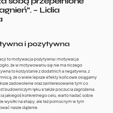
a sobą przepełnione
gnień”. – Lidia
a
tywna i pozytywna
cji to motywacja pozytywna i motywacja
gło, że w motywowaniu się nie ma niczego
na to korzystanie z dodatnich a negatywna, z
mnicą, że o wiele lepsze efekty końcowe osiągamy
sze zadowolenie oraz zainteresowanie tym co
st budowniczym lęku a także poczucia zagrożenia.
ia jakiegoś konkretnego celu, warto nadać sobie
ze wysiłki na etapy, ale też pomocnym w tym
łować nasze dążenie.