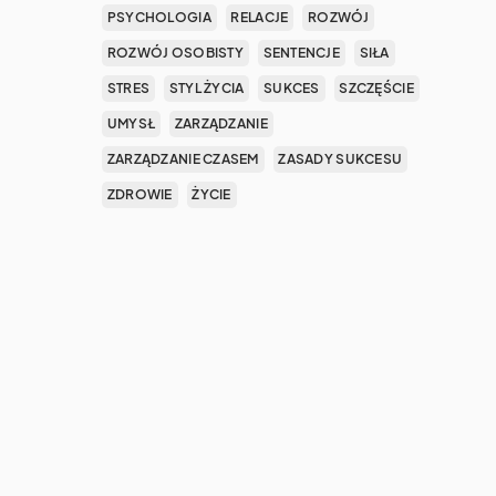
PSYCHOLOGIA
RELACJE
ROZWÓJ
ROZWÓJ OSOBISTY
SENTENCJE
SIŁA
STRES
STYL ŻYCIA
SUKCES
SZCZĘŚCIE
UMYSŁ
ZARZĄDZANIE
ZARZĄDZANIE CZASEM
ZASADY SUKCESU
ZDROWIE
ŻYCIE