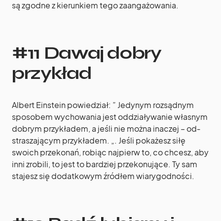
są zgodne z kierunkiem tego zaangażowania.
#11 Dawaj dobry
przykład
Albert Einstein powiedział: ” Je­dynym rozsądnym
spo­sobem wycho­wania jest od­działywa­nie włas­nym
dob­rym przykładem, a jeśli nie można inaczej – od­
straszającym przykładem. „. Jeśli pokażesz siłę
swoich przekonań, robiąc najpierw to, co chcesz, aby
inni zrobili, to jest to bardziej przekonujące. Ty sam
stajesz się dodatkowym źródłem wiarygodności.