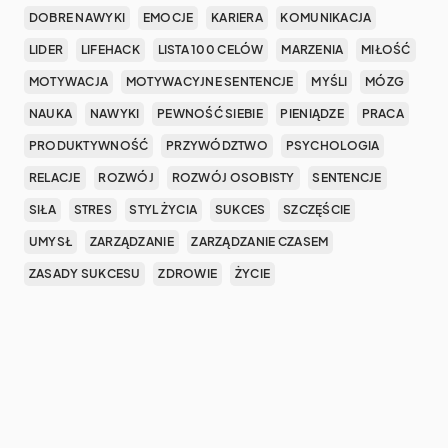
DOBRE NAWYKI
EMOCJE
KARIERA
KOMUNIKACJA
LIDER
LIFEHACK
LISTA 100 CELÓW
MARZENIA
MIŁOŚĆ
MOTYWACJA
MOTYWACYJNE SENTENCJE
MYŚLI
MÓZG
NAUKA
NAWYKI
PEWNOŚĆ SIEBIE
PIENIĄDZE
PRACA
PRODUKTYWNOŚĆ
PRZYWÓDZTWO
PSYCHOLOGIA
RELACJE
ROZWÓJ
ROZWÓJ OSOBISTY
SENTENCJE
SIŁA
STRES
STYL ŻYCIA
SUKCES
SZCZĘŚCIE
UMYSŁ
ZARZĄDZANIE
ZARZĄDZANIE CZASEM
ZASADY SUKCESU
ZDROWIE
ŻYCIE