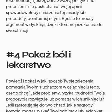
rekomendacja jest zgodna z ważną polityką lub
procesem i nie posłuchanie Twojej opinii
spowodowałoby naruszenie tej zasady lub
procedury, poinformuj o tym. Będzie to mocny
argument w dyskusji, dzięki któremu przekonasz do
swoich racji.
#4 Pokaż ból i
lekarstwo
Powiedź i pokaż w jaki sposób Twoje zalecenia
pomagają Twoim słuchaczom w osiągnięciu tego,
czego chcą? Jakie problemy, ryzyka, trudności Twoja
propozycja rozwiązuje lub pomaga w ich uniknięciu?
Jeśli zastosują się do twoich rad, jakie nagrody i
korzyści mogą uzyskać Twoi odbiorcy lub jakich kar