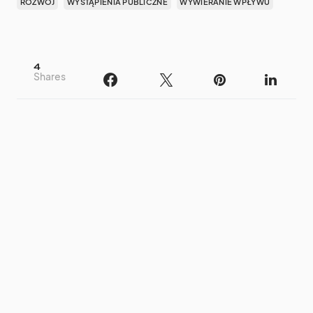
ROZWÓJ
WYSTĄPIENIA PUBLICZNE
WYWIERANIE WPŁYWU
4
Shares