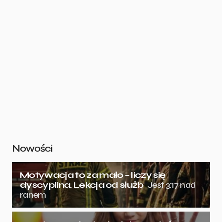
Nowości
Motywacja to za mało – liczy się
dyscyplina. Lekcja od służb
Jest 3:17 nad
ranem