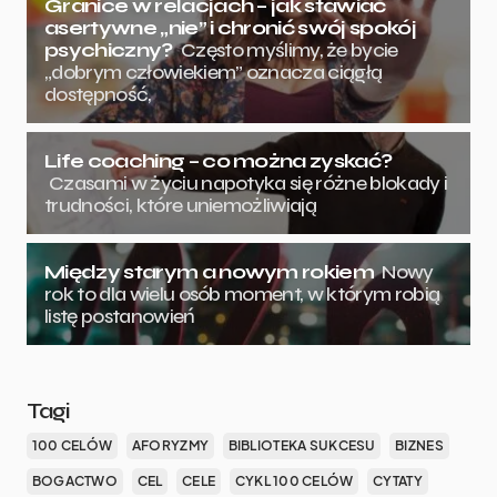
Granice w relacjach – jak stawiać
asertywne „nie” i chronić swój spokój
psychiczny?
Często myślimy, że bycie
„dobrym człowiekiem” oznacza ciągłą
dostępność,
Life coaching – co można zyskać?
Czasami w życiu napotyka się różne blokady i
trudności, które uniemożliwiają
Między starym a nowym rokiem
Nowy
rok to dla wielu osób moment, w którym robią
listę postanowień
Tagi
100 CELÓW
AFORYZMY
BIBLIOTEKA SUKCESU
BIZNES
BOGACTWO
CEL
CELE
CYKL 100 CELÓW
CYTATY