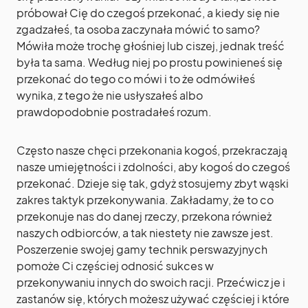
próbował Cię do czegoś przekonać, a kiedy się nie
zgadzałeś, ta osoba zaczynała mówić to samo?
Mówiła może trochę głośniej lub ciszej, jednak treść
była ta sama. Według niej po prostu powinieneś się
przekonać do tego co mówi i to że odmówiłeś
wynika, z tego że nie usłyszałeś albo
prawdopodobnie postradałeś rozum.
Często nasze chęci przekonania kogoś, przekraczają
nasze umiejętności i zdolności, aby kogoś do czegoś
przekonać. Dzieje się tak, gdyż stosujemy zbyt wąski
zakres taktyk przekonywania. Zakładamy, że to co
przekonuje nas do danej rzeczy, przekona również
naszych odbiorców, a tak niestety nie zawsze jest.
Poszerzenie swojej gamy technik perswazyjnych
pomoże Ci częściej odnosić sukces w
przekonywaniu innych do swoich racji. Przećwicz je i
zastanów się, których możesz używać częściej i które