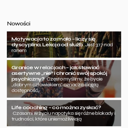
Nowości
Motywacja to za mało – liczy się
dyscyplina. Lekcja od służb
Jest 3:17 nad
ranem
Granice w relacjach – jak stawiać
asertywne „nie” i chronić swój spokój
psychiczny?
Często myślimy, że bycie
„dobrym człowiekiem” oznacza ciągłą
dostępność,
Life coaching – co można zyskać?
Czasami w życiu napotyka się różne blokady i
trudności, które uniemożliwiają