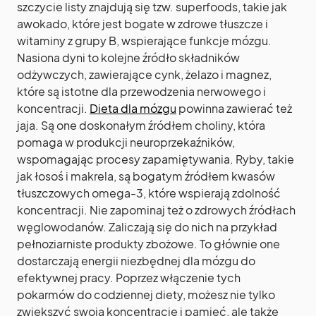
szczycie listy znajdują się tzw. superfoods, takie jak
awokado, które jest bogate w zdrowe tłuszcze i
witaminy z grupy B, wspierające funkcje mózgu.
Nasiona dyni to kolejne źródło składników
odżywczych, zawierające cynk, żelazo i magnez,
które są istotne dla przewodzenia nerwowego i
koncentracji.
Dieta dla mózgu
powinna zawierać też
jaja. Są one doskonałym źródłem choliny, która
pomaga w produkcji neuroprzekaźników,
wspomagając procesy zapamiętywania. Ryby, takie
jak łosoś i makrela, są bogatym źródłem kwasów
tłuszczowych omega-3, które wspierają zdolność
koncentracji. Nie zapominaj też o zdrowych źródłach
węglowodanów. Zaliczają się do nich na przykład
pełnoziarniste produkty zbożowe. To głównie one
dostarczają energii niezbędnej dla mózgu do
efektywnej pracy. Poprzez włączenie tych
pokarmów do codziennej diety, możesz nie tylko
zwiększyć swoją koncentrację i pamięć, ale także