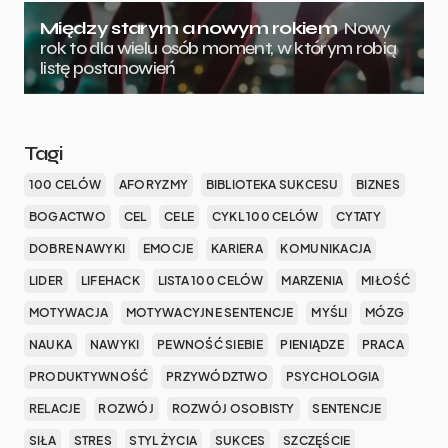
Między starym a nowym rokiem
Nowy
rok to dla wielu osób moment, w którym robią
listę postanowień
Tagi
100 CELÓW
AFORYZMY
BIBLIOTEKA SUKCESU
BIZNES
BOGACTWO
CEL
CELE
CYKL 100 CELÓW
CYTATY
DOBRE NAWYKI
EMOCJE
KARIERA
KOMUNIKACJA
LIDER
LIFEHACK
LISTA 100 CELÓW
MARZENIA
MIŁOŚĆ
MOTYWACJA
MOTYWACYJNE SENTENCJE
MYŚLI
MÓZG
NAUKA
NAWYKI
PEWNOŚĆ SIEBIE
PIENIĄDZE
PRACA
PRODUKTYWNOŚĆ
PRZYWÓDZTWO
PSYCHOLOGIA
RELACJE
ROZWÓJ
ROZWÓJ OSOBISTY
SENTENCJE
SIŁA
STRES
STYL ŻYCIA
SUKCES
SZCZĘŚCIE