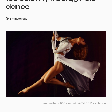
dance
3 minute read
rosnijwsile.pl 100 celów?| #Cel 45 Pole dance