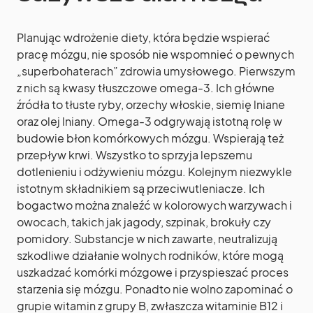
Planując wdrożenie diety, która będzie wspierać
pracę mózgu, nie sposób nie wspomnieć o pewnych
„superbohaterach” zdrowia umysłowego. Pierwszym
z nich są kwasy tłuszczowe omega-3. Ich główne
źródła to tłuste ryby, orzechy włoskie, siemię lniane
oraz olej lniany. Omega-3 odgrywają istotną rolę w
budowie błon komórkowych mózgu. Wspierają też
przepływ krwi. Wszystko to sprzyja lepszemu
dotlenieniu i odżywieniu mózgu. Kolejnym niezwykle
istotnym składnikiem są przeciwutleniacze. Ich
bogactwo można znaleźć w kolorowych warzywach i
owocach, takich jak jagody, szpinak, brokuły czy
pomidory. Substancje w nich zawarte, neutralizują
szkodliwe działanie wolnych rodników, które mogą
uszkadzać komórki mózgowe i przyspieszać proces
starzenia się mózgu. Ponadto nie wolno zapominać o
grupie witamin z grupy B, zwłaszcza witaminie B12 i