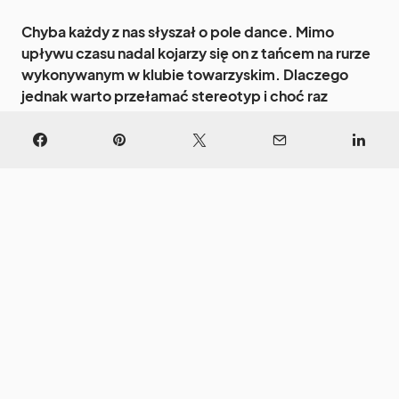
Chyba każdy z nas słyszał o pole dance. Mimo
upływu czasu nadal kojarzy się on z tańcem na rurze
wykonywanym w klubie towarzyskim. Dlaczego
jednak warto przełamać stereotyp i choć raz
wybrać się na zajęcia?
Zapraszam do dzisiejszego felietonu.
Maj rozkwita, wczoraj obchodziłam 31 urodziny i
obiecałam sobie, że czas na kolejne realizacje z
listy
100 celów
. Chce się żyć, chce się tańczyć i bawić,
zatem dlaczego nie pójść na lekcję sławetnego
tańczenia na rurce?
100 celów?| #Cel 45