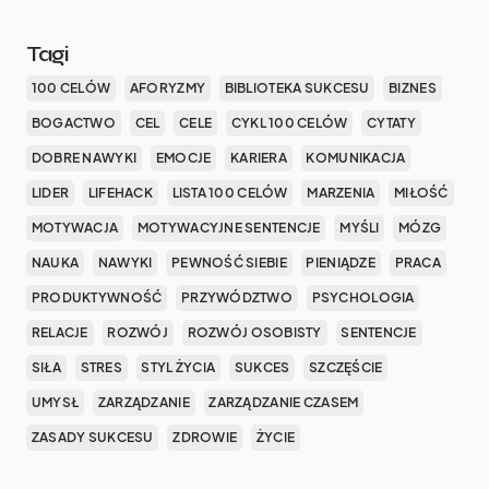
Tagi
100 CELÓW
AFORYZMY
BIBLIOTEKA SUKCESU
BIZNES
BOGACTWO
CEL
CELE
CYKL 100 CELÓW
CYTATY
DOBRE NAWYKI
EMOCJE
KARIERA
KOMUNIKACJA
LIDER
LIFEHACK
LISTA 100 CELÓW
MARZENIA
MIŁOŚĆ
MOTYWACJA
MOTYWACYJNE SENTENCJE
MYŚLI
MÓZG
NAUKA
NAWYKI
PEWNOŚĆ SIEBIE
PIENIĄDZE
PRACA
PRODUKTYWNOŚĆ
PRZYWÓDZTWO
PSYCHOLOGIA
RELACJE
ROZWÓJ
ROZWÓJ OSOBISTY
SENTENCJE
SIŁA
STRES
STYL ŻYCIA
SUKCES
SZCZĘŚCIE
UMYSŁ
ZARZĄDZANIE
ZARZĄDZANIE CZASEM
ZASADY SUKCESU
ZDROWIE
ŻYCIE