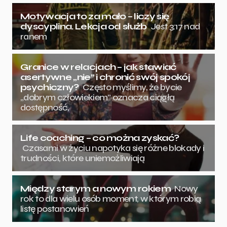
Motywacja to za mało – liczy się
dyscyplina. Lekcja od służb
Jest 3:17 nad
ranem
Granice w relacjach – jak stawiać
asertywne „nie” i chronić swój spokój
psychiczny?
Często myślimy, że bycie
„dobrym człowiekiem” oznacza ciągłą
dostępność,
Life coaching – co można zyskać?
Czasami w życiu napotyka się różne blokady i
trudności, które uniemożliwiają
Między starym a nowym rokiem
Nowy
rok to dla wielu osób moment, w którym robią
listę postanowień