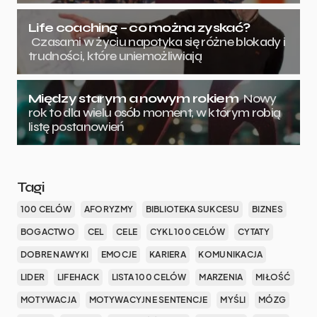
Life coaching – co można zyskać?
Czasami w życiu napotyka się różne blokady i
trudności, które uniemożliwiają
Między starym a nowym rokiem
Nowy
rok to dla wielu osób moment, w którym robią
listę postanowień
Tagi
100 CELÓW
AFORYZMY
BIBLIOTEKA SUKCESU
BIZNES
BOGACTWO
CEL
CELE
CYKL 100 CELÓW
CYTATY
DOBRE NAWYKI
EMOCJE
KARIERA
KOMUNIKACJA
LIDER
LIFEHACK
LISTA 100 CELÓW
MARZENIA
MIŁOŚĆ
MOTYWACJA
MOTYWACYJNE SENTENCJE
MYŚLI
MÓZG