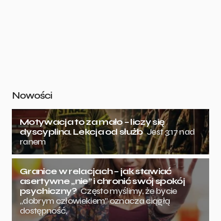
Nowości
Motywacja to za mało – liczy się
dyscyplina. Lekcja od służb
Jest 3:17 nad
ranem
Granice w relacjach – jak stawiać
asertywne „nie” i chronić swój spokój
psychiczny?
Często myślimy, że bycie
„dobrym człowiekiem” oznacza ciągłą
dostępność,