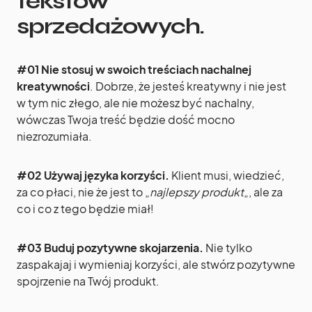
tekstów
sprzedażowych.
#01 Nie stosuj w swoich treściach nachalnej
kreatywności
. Dobrze, że jesteś kreatywny i nie jest
w tym nic złego, ale nie możesz być nachalny,
wówczas Twoja treść będzie dość mocno
niezrozumiała.
#02 Używaj języka korzyści.
Klient musi, wiedzieć,
za co płaci, nie że jest to „
najlepszy produkt
„, ale za
co i co z tego będzie miał!
#03 Buduj pozytywne skojarzenia.
Nie tylko
zaspakajaj i wymieniaj korzyści, ale stwórz pozytywne
spojrzenie na Twój produkt.