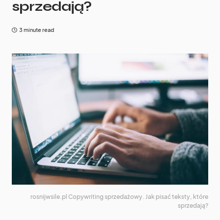
sprzedają?
3 minute read
rosnijwsile.pl Copywriting sprzedażowy. Jak pisać teksty, które
sprzedają?