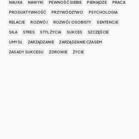
NAUKA
NAWYKI
PEWNOŚĆ SIEBIE
PIENIĄDZE
PRACA
PRODUKTYWNOŚĆ
PRZYWÓDZTWO
PSYCHOLOGIA
RELACJE
ROZWÓJ
ROZWÓJ OSOBISTY
SENTENCJE
SIŁA
STRES
STYL ŻYCIA
SUKCES
SZCZĘŚCIE
UMYSŁ
ZARZĄDZANIE
ZARZĄDZANIE CZASEM
ZASADY SUKCESU
ZDROWIE
ŻYCIE