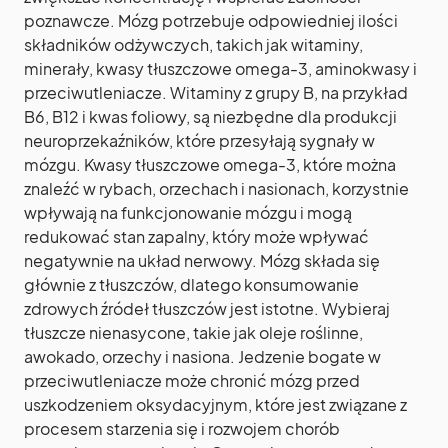
poznawcze. Mózg potrzebuje odpowiedniej ilości
składników odżywczych, takich jak witaminy,
minerały, kwasy tłuszczowe omega-3, aminokwasy i
przeciwutleniacze. Witaminy z grupy B, na przykład
B6, B12 i kwas foliowy, są niezbędne dla produkcji
neuroprzekaźników, które przesyłają sygnały w
mózgu. Kwasy tłuszczowe omega-3, które można
znaleźć w rybach, orzechach i nasionach, korzystnie
wpływają na funkcjonowanie mózgu i mogą
redukować stan zapalny, który może wpływać
negatywnie na układ nerwowy. Mózg składa się
głównie z tłuszczów, dlatego konsumowanie
zdrowych źródeł tłuszczów jest istotne. Wybieraj
tłuszcze nienasycone, takie jak oleje roślinne,
awokado, orzechy i nasiona. Jedzenie bogate w
przeciwutleniacze może chronić mózg przed
uszkodzeniem oksydacyjnym, które jest związane z
procesem starzenia się i rozwojem chorób