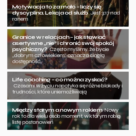
Motywacja to za mało – liczy się
dyscyplina. Lekcja od służb
Jest 3:17 nad
ranem
Granice w relacjach – jak stawiać
asertywne „nie” i chronić swój spokój
psychiczny?
Często myślimy, że bycie
„dobrym człowiekiem” oznacza ciągłą
dostępność,
Life coaching – co można zyskać?
Czasami w życiu napotyka się różne blokady i
trudności, które uniemożliwiają
Między starym a nowym rokiem
Nowy
rok to dla wielu osób moment, w którym robią
listę postanowień