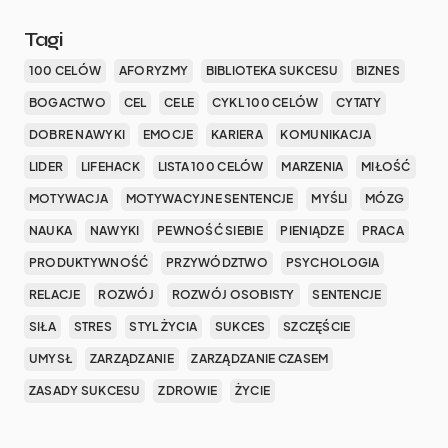
Tagi
100 CELÓW
AFORYZMY
BIBLIOTEKA SUKCESU
BIZNES
BOGACTWO
CEL
CELE
CYKL 100 CELÓW
CYTATY
DOBRE NAWYKI
EMOCJE
KARIERA
KOMUNIKACJA
LIDER
LIFEHACK
LISTA 100 CELÓW
MARZENIA
MIŁOŚĆ
MOTYWACJA
MOTYWACYJNE SENTENCJE
MYŚLI
MÓZG
NAUKA
NAWYKI
PEWNOŚĆ SIEBIE
PIENIĄDZE
PRACA
PRODUKTYWNOŚĆ
PRZYWÓDZTWO
PSYCHOLOGIA
RELACJE
ROZWÓJ
ROZWÓJ OSOBISTY
SENTENCJE
SIŁA
STRES
STYL ŻYCIA
SUKCES
SZCZĘŚCIE
UMYSŁ
ZARZĄDZANIE
ZARZĄDZANIE CZASEM
ZASADY SUKCESU
ZDROWIE
ŻYCIE