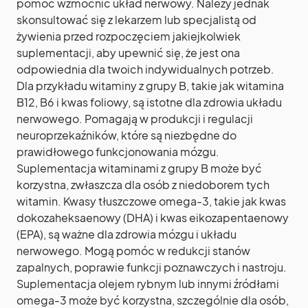
pomóc wzmocnić układ nerwowy. Należy jednak
skonsultować się z lekarzem lub specjalistą od
żywienia przed rozpoczęciem jakiejkolwiek
suplementacji, aby upewnić się, że jest ona
odpowiednia dla twoich indywidualnych potrzeb.
Dla przykładu witaminy z grupy B, takie jak witamina
B12, B6 i kwas foliowy, są istotne dla zdrowia układu
nerwowego. Pomagają w produkcji i regulacji
neuroprzekaźników, które są niezbędne do
prawidłowego funkcjonowania mózgu.
Suplementacja witaminami z grupy B może być
korzystna, zwłaszcza dla osób z niedoborem tych
witamin. Kwasy tłuszczowe omega-3, takie jak kwas
dokozaheksaenowy (DHA) i kwas eikozapentaenowy
(EPA), są ważne dla zdrowia mózgu i układu
nerwowego. Mogą pomóc w redukcji stanów
zapalnych, poprawie funkcji poznawczych i nastroju.
Suplementacja olejem rybnym lub innymi źródłami
omega-3 może być korzystna, szczególnie dla osób,