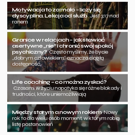
Motywacja to za mało – liczy się
dyscyplina. Lekcja od służb
Jest 3:17 nad
ranem
Granice w relacjach – jak stawiać
asertywne „nie” i chronić swój spokój
psychiczny?
Często myślimy, że bycie
„dobrym człowiekiem” oznacza ciągłą
dostępność,
Life coaching – co można zyskać?
Czasami w życiu napotyka się różne blokady i
trudności, które uniemożliwiają
Między starym a nowym rokiem
Nowy
rok to dla wielu osób moment, w którym robią
listę postanowień