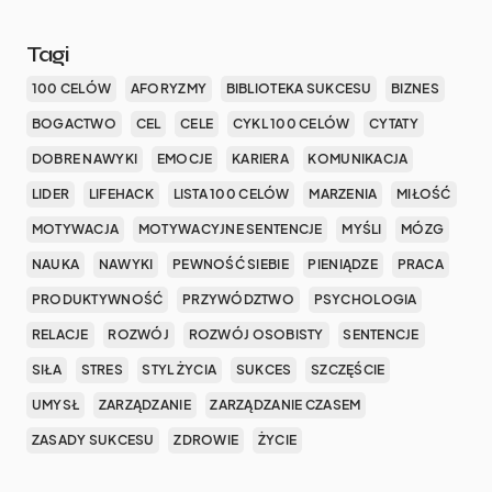
Tagi
100 CELÓW
AFORYZMY
BIBLIOTEKA SUKCESU
BIZNES
BOGACTWO
CEL
CELE
CYKL 100 CELÓW
CYTATY
DOBRE NAWYKI
EMOCJE
KARIERA
KOMUNIKACJA
LIDER
LIFEHACK
LISTA 100 CELÓW
MARZENIA
MIŁOŚĆ
MOTYWACJA
MOTYWACYJNE SENTENCJE
MYŚLI
MÓZG
NAUKA
NAWYKI
PEWNOŚĆ SIEBIE
PIENIĄDZE
PRACA
PRODUKTYWNOŚĆ
PRZYWÓDZTWO
PSYCHOLOGIA
RELACJE
ROZWÓJ
ROZWÓJ OSOBISTY
SENTENCJE
SIŁA
STRES
STYL ŻYCIA
SUKCES
SZCZĘŚCIE
UMYSŁ
ZARZĄDZANIE
ZARZĄDZANIE CZASEM
ZASADY SUKCESU
ZDROWIE
ŻYCIE