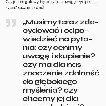
Czy jesteś gotowy, by odzyskać uwagę i żyć pełnią
życia? Zacznij już dziś!
„Musimy teraz zde­
cy­do­wać i odpo­
wie­dzieć na pyta­
nia: czy cenimy
uwagę i sku­pie­nie?
czy ma dla nas
zna­cze­nie zdol­ność
do głę­bo­kiego
myśle­nia? czy
chcemy jej dla