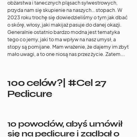
obżarstwa i tanecznych pląsach sylwestrowych,
przyda nam się skupienie na naszych… stopach. W
2023 roku trochę się dowiedzieliśmy o tym jak dbać
o skórę, włosy, jaki makijaż pasuje do danej okazji.
Generalnie ostatnio bardzo modna jest tematyka
tego co jemy, jaki to ma wpływ na nasz umysł, a
stopy są pomijane. Mam wrażenie, że dajemy im zbyt
mało uwagi, a to one niosą nas przez życie. Zatem….
100 celów?| #Cel 27
Pedicure
10 powodów, abyś umówił
się na pedicure i zadbał o