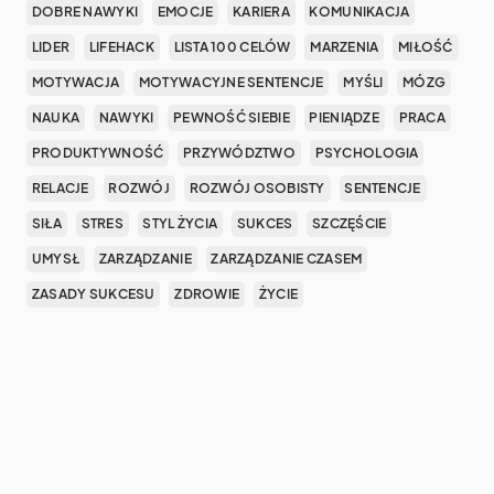
DOBRE NAWYKI
EMOCJE
KARIERA
KOMUNIKACJA
LIDER
LIFEHACK
LISTA 100 CELÓW
MARZENIA
MIŁOŚĆ
MOTYWACJA
MOTYWACYJNE SENTENCJE
MYŚLI
MÓZG
NAUKA
NAWYKI
PEWNOŚĆ SIEBIE
PIENIĄDZE
PRACA
PRODUKTYWNOŚĆ
PRZYWÓDZTWO
PSYCHOLOGIA
RELACJE
ROZWÓJ
ROZWÓJ OSOBISTY
SENTENCJE
SIŁA
STRES
STYL ŻYCIA
SUKCES
SZCZĘŚCIE
UMYSŁ
ZARZĄDZANIE
ZARZĄDZANIE CZASEM
ZASADY SUKCESU
ZDROWIE
ŻYCIE