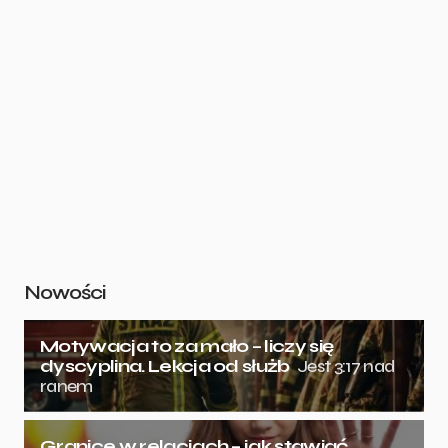
Nowości
Motywacja to za mało – liczy się
dyscyplina. Lekcja od służb
Jest 3:17 nad
ranem
Granice w relacjach – jak stawiać