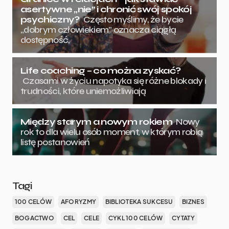
asertywne „nie” i chronić swój spokój
psychiczny?
Często myślimy, że bycie
„dobrym człowiekiem” oznacza ciągłą
dostępność,
Life coaching – co można zyskać?
Czasami w życiu napotyka się różne blokady i
trudności, które uniemożliwiają
Między starym a nowym rokiem
Nowy
rok to dla wielu osób moment, w którym robią
listę postanowień
Tagi
100 CELÓW
AFORYZMY
BIBLIOTEKA SUKCESU
BIZNES
BOGACTWO
CEL
CELE
CYKL 100 CELÓW
CYTATY