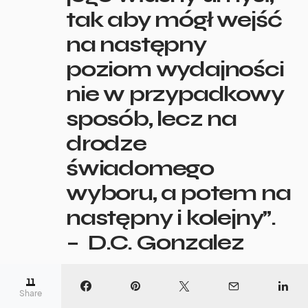
tak aby mógł wejść
na następny
poziom wydajności
nie w przypadkowy
sposób, lecz na
drodze
świadomego
wyboru, a potem na
następny i kolejny”.
– D.C. Gonzalez
11
Źródło: Sztuka treningu mentalnego. Jak osiągnąć
Share
maksimum możliwości DC Gonzalez. wydawnictwo