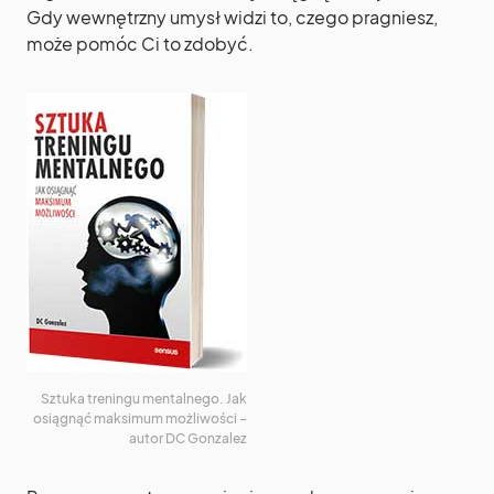
Gdy wewnętrzny umysł widzi to, czego pragniesz,
może pomóc Ci to zdobyć.
Sztuka treningu mentalnego. Jak
osiągnąć maksimum możliwości –
autor DC Gonzalez