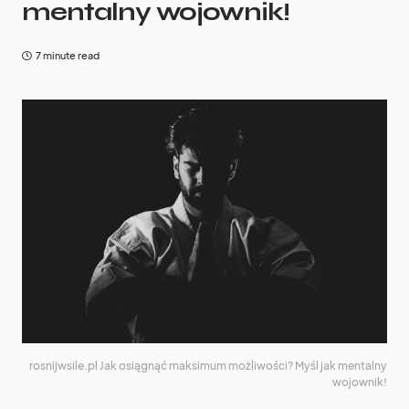
mentalny wojownik!
7 minute read
rosnijwsile.pl Jak osiągnąć maksimum możliwości? Myśl jak mentalny
wojownik!