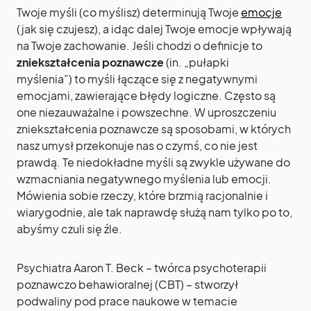
Twoje myśli (co myślisz) determinują Twoje
emocje
(jak się czujesz), a idąc dalej Twoje emocje wpływają
na Twoje zachowanie. Jeśli chodzi o definicje to
zniekształcenia poznawcze
(in. „pułapki
myślenia”) to myśli łączące się z negatywnymi
emocjami, zawierające błędy logiczne. Często są
one niezauważalne i powszechne. W uproszczeniu
zniekształcenia poznawcze są sposobami, w których
nasz umysł przekonuje nas o czymś, co nie jest
prawdą. Te niedokładne myśli są zwykle używane do
wzmacniania negatywnego myślenia lub emocji.
Mówienia sobie rzeczy, które brzmią racjonalnie i
wiarygodnie, ale tak naprawdę służą nam tylko po to,
abyśmy czuli się źle.
Psychiatra Aaron T. Beck – twórca psychoterapii
poznawczo behawioralnej (CBT) – stworzył
podwaliny pod prace naukowe w temacie