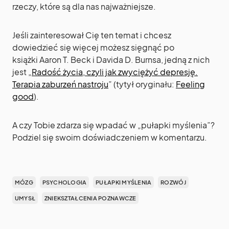
rzeczy, które są dla nas najważniejsze.
Jeśli zainteresował Cię ten temat i chcesz
dowiedzieć się więcej możesz sięgnąć po
książki Aaron T. Beck i Davida D. Burnsa, jedną z nich
jest „
Radość życia, czyli jak zwyciężyć depresję.
Terapia zaburzeń nastroju
” (tytył oryginału:
Feeling
good
).
A czy Tobie zdarza się wpadać w „pułapki myślenia”?
Podziel się swoim doświadczeniem w komentarzu.
MÓZG
PSYCHOLOGIA
PUŁAPKI MYŚLENIA
ROZWÓJ
UMYSŁ
ZNIEKSZTAŁCENIA POZNAWCZE