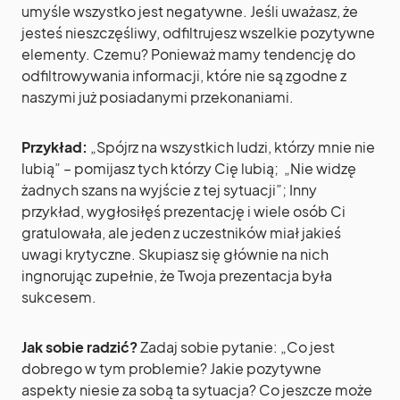
umyśle wszystko jest negatywne. Jeśli uważasz, że
jesteś nieszczęśliwy, odfiltrujesz wszelkie pozytywne
elementy. Czemu? Ponieważ mamy tendencję do
odfiltrowywania informacji, które nie są zgodne z
naszymi już posiadanymi przekonaniami.
Przykład:
„Spójrz na wszystkich ludzi, którzy mnie nie
lubią” – pomijasz tych którzy Cię lubią; „Nie widzę
żadnych szans na wyjście z tej sytuacji”; Inny
przykład, wygłosiłęś prezentację i wiele osób Ci
gratulowała, ale jeden z uczestników miał jakieś
uwagi krytyczne. Skupiasz się głównie na nich
ingnorując zupełnie, że Twoja prezentacja była
sukcesem.
Jak sobie radzić?
Zadaj sobie pytanie: „Co jest
dobrego w tym problemie? Jakie pozytywne
aspekty niesie za sobą ta sytuacja? Co jeszcze może