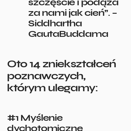
szczęście i podąża
za nami jak cień”. –
Siddhartha
GautaBuddama
Oto 14 zniekształceń
poznawczych,
którym ulegamy:
#1 Myślenie
dychotomiczne