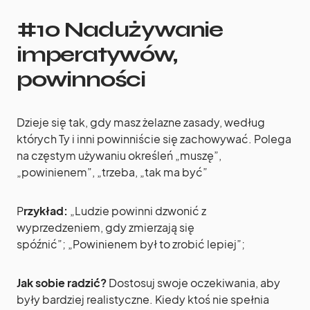
#10 Nadużywanie
imperatywów,
powinności
Dzieje się tak, gdy masz żelazne zasady, według
których Ty i inni powinniście się zachowywać. Polega
na częstym używaniu określeń „muszę”,
„powinienem”, „trzeba, „tak ma być”
P
rzykład:
„Ludzie powinni dzwonić z
wyprzedzeniem, gdy zmierzają się
spóźnić”; „Powinienem był to zrobić lepiej”;
Jak sobie radzić?
Dostosuj swoje oczekiwania, aby
były bardziej realistyczne. Kiedy ktoś nie spełnia