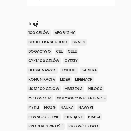
Tagi
100 CELÓW
AFORYZMY
BIBLIOTEKA SUKCESU
BIZNES
BOGACTWO
CEL
CELE
CYKL 100 CELÓW
CYTATY
DOBRE NAWYKI
EMOCJE
KARIERA
KOMUNIKACJA
LIDER
LIFEHACK
LISTA 100 CELÓW
MARZENIA
MIŁOŚĆ
MOTYWACJA
MOTYWACYJNE SENTENCJE
MYŚLI
MÓZG
NAUKA
NAWYKI
PEWNOŚĆ SIEBIE
PIENIĄDZE
PRACA
PRODUKTYWNOŚĆ
PRZYWÓDZTWO