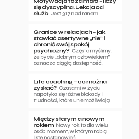
Motywacja to za mało – liczy
się dyscyplina. Lekcja od
służb
Jest 3:17 nad ranem
Granice w relacjach – jak
stawiać asertywne „nie” i
chronić swój spokój
psychiczny?
Często myślimy,
że bycie „dobrym człowiekiem”
oznacza ciągłą dostępność,
Life coaching – co można
zyskać?
Czasami w życiu
napotyka się różne blokady i
trudności, które uniemożliwiają
Między starym a nowym
rokiem
Nowy rok to dla wielu
osób moment, w którym robią
listę postanowień