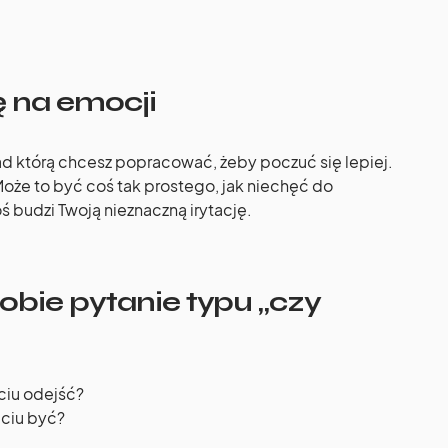
ę na emocji
ad którą chcesz popracować, żeby poczuć się lepiej.
oże to być coś tak prostego, jak niechęć do
ś budzi Twoją nieznaczną irytację.
obie pytanie typu „czy
ciu odejść?
ciu być?