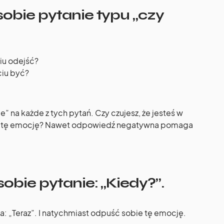
obie pytanie typu „czy
iu odejść?
ciu być?
” na każde z tych pytań. Czy czujesz, że jesteś w
ąć tę emocję? Nawet odpowiedź negatywna pomaga
obie pytanie: „Kiedy?”.
: „Teraz”. I natychmiast odpuść sobie tę emocję.