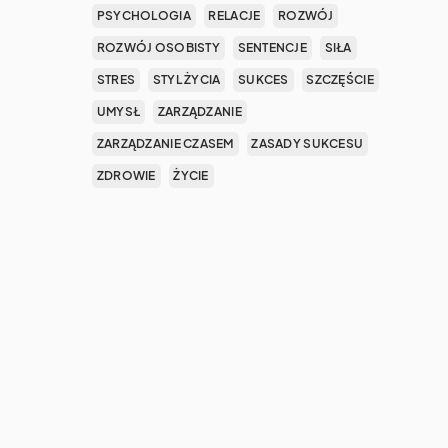
PSYCHOLOGIA
RELACJE
ROZWÓJ
ROZWÓJ OSOBISTY
SENTENCJE
SIŁA
STRES
STYL ŻYCIA
SUKCES
SZCZĘŚCIE
UMYSŁ
ZARZĄDZANIE
ZARZĄDZANIE CZASEM
ZASADY SUKCESU
ZDROWIE
ŻYCIE