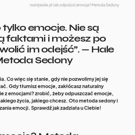
rosnijwsile.pl Jak odpuścić emocje? Metoda Sedony
 tylko emocje. Nie są
są faktami i możesz po
wolić im odejść”. — Hale
Metoda Sedony
a. Co więc się stanie, gdy nie pozwolimy jej się
ać. Gdy tłumisz emocje, zakłócasz naturalny
obie z emocjami? zrobić, żeby odpuszczać emocje,
takiego życia, jakiego chcesz. Oto metoda sedony i
nia emocji. Sprawdź jak zadziała u Ciebie!