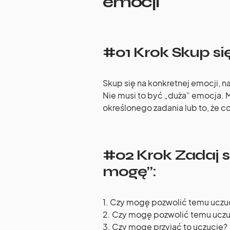
emocji
#01 Krok Skup si
Skup się na konkretnej emocji, n
Nie musi to być „duża” emocja. M
określonego zadania lub to, że co
#02 Krok Zadaj s
mogę”:
1. Czy mogę pozwolić temu uczu
2. Czy mogę pozwolić temu uczu
3. Czy mogę przyjąć to uczucie?