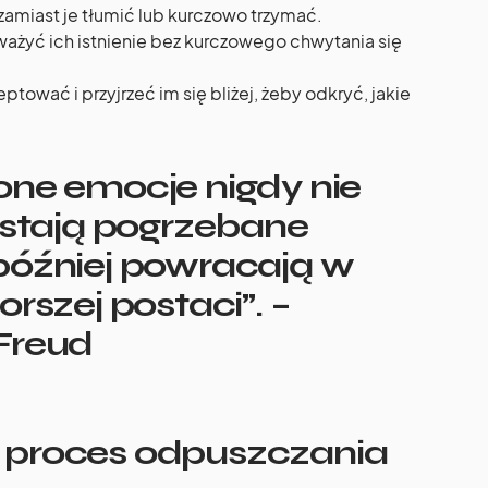
 zamiast je tłumić lub kurczowo trzymać.
ważyć ich istnienie bez kurczowego chwytania się
ptować i przyjrzeć im się bliżej, żeby odkryć, jakie
ne emocje nigdy nie
ostają pogrzebane
później powracają w
rszej postaci”. –
Freud
 proces odpuszczania