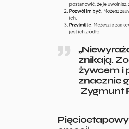
postanowić, że je uwolnisz,
Pozwól im być
. Możesz zau
ich.
Przyjmij je
. Możesz je zaakce
jest ich źródło.
„Niewyrażo
znikają. Z
żywcem i 
znacznie go
Zygmunt 
Pięcioetapowy