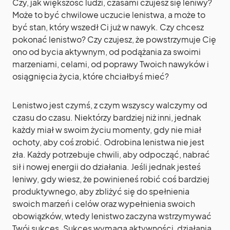
Czy, jak większość ludzi, czasami czujesz się leniwy?
Może to być chwilowe uczucie lenistwa, a może to
być stan, który wszedł Ci już w nawyk. Czy chcesz
pokonać lenistwo? Czy czujesz, że powstrzymuje Cię
ono od bycia aktywnym, od podążania za swoimi
marzeniami, celami, od poprawy Twoich nawyków i
osiągnięcia życia, które chciałbyś mieć?
Lenistwo jest czymś, z czym wszyscy walczymy od
czasu do czasu. Niektórzy bardziej niż inni, jednak
każdy miał w swoim życiu momenty, gdy nie miał
ochoty, aby coś zrobić. Odrobina lenistwa nie jest
zła. Każdy potrzebuje chwili, aby odpocząć, nabrać
sił i nowej energii do działania. Jeśli jednak jesteś
leniwy, gdy wiesz, że powinieneś robić coś bardziej
produktywnego, aby zbliżyć się do spełnienia
swoich marzeń i celów oraz wypełnienia swoich
obowiązków, wtedy lenistwo zaczyna wstrzymywać
Twój sukces. Sukces wymaga aktywności, działania,