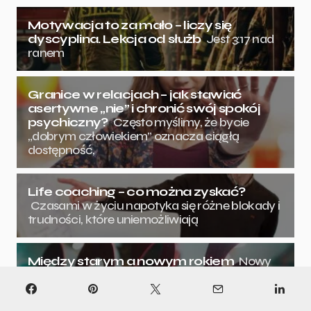
Motywacja to za mało – liczy się
dyscyplina. Lekcja od służb
Jest 3:17 nad
ranem
Granice w relacjach – jak stawiać
asertywne „nie” i chronić swój spokój
psychiczny?
Często myślimy, że bycie
„dobrym człowiekiem” oznacza ciągłą
dostępność,
Life coaching – co można zyskać?
Czasami w życiu napotyka się różne blokady i
trudności, które uniemożliwiają
Między starym a nowym rokiem
Nowy
rok to dla wielu osób moment, w którym robią
listę postanowień