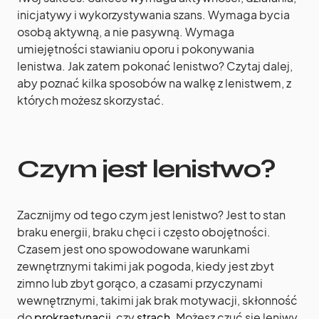
inicjatywy i wykorzystywania szans. Wymaga bycia
osobą aktywną, a nie pasywną. Wymaga
umiejętności stawianiu oporu i pokonywania
lenistwa. Jak zatem pokonać lenistwo? Czytaj dalej,
aby poznać kilka sposobów na walkę z lenistwem, z
których możesz skorzystać.
Czym jest lenistwo?
Zacznijmy od tego czym jest lenistwo? Jest to stan
braku energii, braku chęci i często obojętności.
Czasem jest ono spowodowane warunkami
zewnętrznymi takimi jak pogoda, kiedy jest zbyt
zimno lub zbyt gorąco, a czasami przyczynami
wewnętrznymi, takimi jak brak motywacji, skłonność
do
prokrastynacji
, czy
strach
. Możesz czuć się leniwy