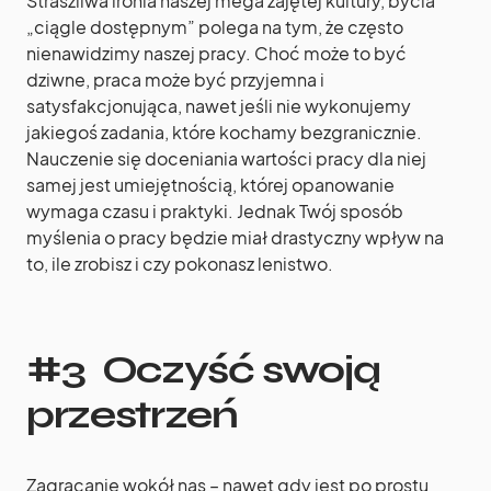
Straszliwa ironia naszej mega zajętej kultury, bycia
„ciągle dostępnym” polega na tym, że często
nienawidzimy naszej pracy. Choć może to być
dziwne, praca może być przyjemna i
satysfakcjonująca, nawet jeśli nie wykonujemy
jakiegoś zadania, które kochamy bezgranicznie.
Nauczenie się doceniania wartości pracy dla niej
samej jest umiejętnością, której opanowanie
wymaga czasu i praktyki. Jednak Twój sposób
myślenia o pracy będzie miał drastyczny wpływ na
to, ile zrobisz i czy pokonasz lenistwo.
#3 Oczyść swoją
przestrzeń
Zagracanie wokół nas – nawet gdy jest po prostu