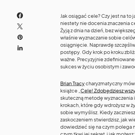
Jak osiągać cele? Czy jest na to
niestety nie docenia znaczenia c
Żyją z dnia na dzień, bez większe
właśnie wyznaczanie sobie celów
osiągnięcie. Naprawdę szczęśliwy 
postępy. Gdy krok po kroku zbliż
ważne. Precyzyjnie zdefiniowane
sukces w życiu osobistym i zawo
Brian Tracy
charyzmatyczny mówca
książce „
Cele! Zdobędziesz wszys
skuteczną metodę wyznaczenia i 
krokach, które gdy wdrożysz w ży
sobie wymyślisz. Kiedy zacznies
zaskoczeniem stwierdzisz, jak wie
dowiedzieć się na czym polega 
czym tkwi jej sekret i jak możesz 