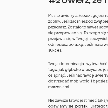
#2 Uwierz, że T
Musisz uwierzyć, że zasługujesz 
zdolny. Jeśli zaczniesz od zwątp
przegrasz. Zostało to nawet udo
się przepowiednią. To czego się 
przejawia się w Twojej rzeczywisto
odniesiesz porażkę. Jeśli masz wi
sukces.
Twoja determinacja i wytrwałość
tego, jak głęboko wierzysz, że je
osiągnąć. Jeśli naprawdę uwierzy
dostrzegać możliwości i będziesz
marzeniami.
Nie zawsze łatwo jest mieć taką 
obawiamy się,
porażki
. Dlatego 