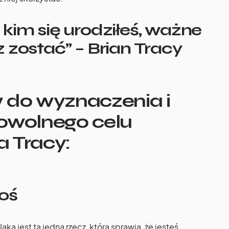
kim się urodziłeś, ważne
 zostać” – Brian Tracy
w do wyznaczenia i
dowolnego celu
a Tracy:
goś
a jest ta jedna rzecz, która sprawia, że jesteś