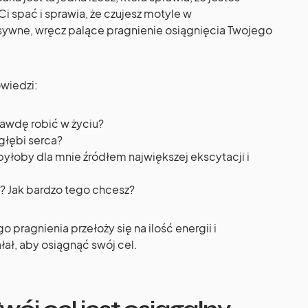
i spać i sprawia, że czujesz motyle w
sywne, wręcz palące pragnienie osiągnięcia Twojego
owiedzi:
awdę robić w życiu?
głębi serca?
byłoby dla mnie źródłem największej ekscytacji i
 Jak bardzo tego chcesz?
pragnienia przełoży się na ilość energii i
ałał, aby osiągnąć swój cel.