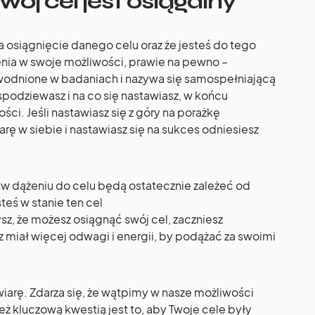
wój cel jest osiągalny
na osiągnięcie danego celu oraz że jesteś do tego
ienia w swoje możliwości, prawie na pewno –
wodnione w badaniach i nazywa się samospełniającą
spodziewasz i na co się nastawiasz, w końcu
ści. Jeśli nastawiasz się z góry na porażkę
arę w siebie i nastawiasz się na sukces odniesiesz
 w dążeniu do celu będą ostatecznie zależeć od
steś w stanie ten cel
sz, że możesz osiągnąć swój cel, zaczniesz
 miał więcej odwagi i energii, by podążać za swoimi
wiarę. Zdarza się, że wątpimy w nasze możliwości
też kluczową kwestią jest to, aby Twoje cele były