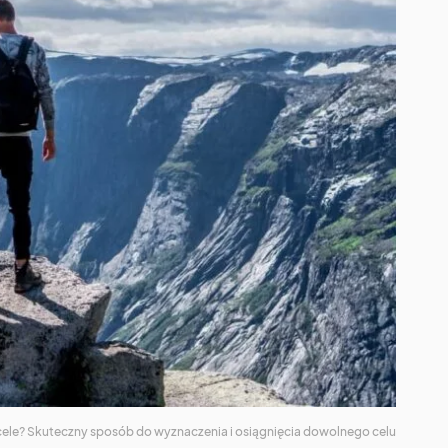
ć cele? Skuteczny sposób do wyznaczenia i osiągnięcia dowolnego celu