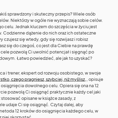
 jakiś sprawdzony i skuteczny przepis? Wiele osób
elów. Niektórzy w ogóle nie wyznaczają sobie celów.
go celu. Jednak kluczem do szczęścia w życiu jest
. Codzienne dążenie do nich oraz ich ostateczne
czujesz się wtedy, gdy się rozwijasz i robisz
asz się do czegoś, co jest dla Ciebie na prawdę
 cele pozwolą Ci uwolnić potencjał i sięgnąć po
dowym. Łatwo powiedzieć, ale jak to uzyskać?
 i trener, ekspert od rozwoju osobistego, w swoje
tko, czego pragniesz, szybciej, niż myślisz
„, opisuje
osiągnięcia dowolnego celu. Opiera się ona na 12
cie pozwolą Ci osiągnąć praktycznie każdy cel jaki
z stosować opisane w książce zasady, z
le udaje Ci się osiągnąć. Czytaj dalej, aby
metoda 12 kroków do osiągnięcia każdego celu, w
z niej skorzystać.