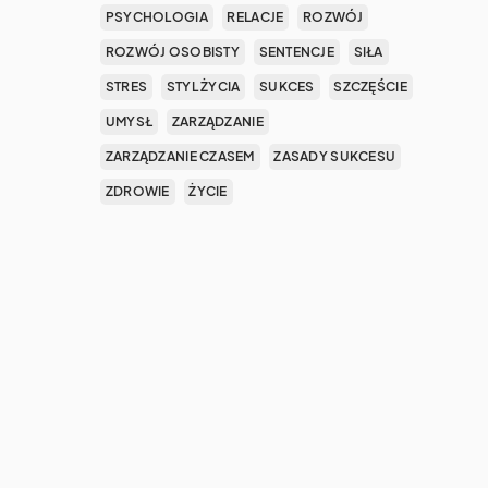
PSYCHOLOGIA
RELACJE
ROZWÓJ
ROZWÓJ OSOBISTY
SENTENCJE
SIŁA
STRES
STYL ŻYCIA
SUKCES
SZCZĘŚCIE
UMYSŁ
ZARZĄDZANIE
ZARZĄDZANIE CZASEM
ZASADY SUKCESU
ZDROWIE
ŻYCIE