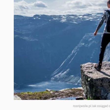
rosnijwsile.pl Jak osiąga