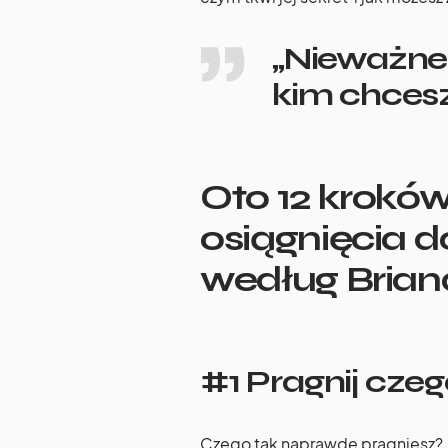
„Nieważne 
kim chcesz
Oto 12 krokó
osiągnięcia 
według Brian
#1 Pragnij cze
Czego tak naprawdę pragniesz? Jak