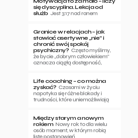
Motywacja to za mało – liczy
się dyscyplina. Lekcja od
służb
Jest 3:17 nad ranem
Granice w relacjach – jak
stawiać asertywne „nie” i
chronić swój spokój
psychiczny?
Często myślimy,
że bycie „dobrym człowiekiem”
oznacza ciągłą dostępność,
Life coaching – co można
zyskać?
Czasami w życiu
napotyka się różne blokady i
trudności, które uniemożliwiają
Między starym a nowym
rokiem
Nowy rok to dla wielu
osób moment, w którym robią
listę postanowień