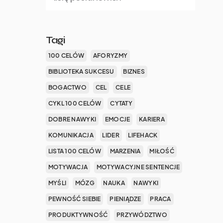
Tagi
100 CELÓW
AFORYZMY
BIBLIOTEKA SUKCESU
BIZNES
BOGACTWO
CEL
CELE
CYKL 100 CELÓW
CYTATY
DOBRE NAWYKI
EMOCJE
KARIERA
KOMUNIKACJA
LIDER
LIFEHACK
LISTA 100 CELÓW
MARZENIA
MIŁOŚĆ
MOTYWACJA
MOTYWACYJNE SENTENCJE
MYŚLI
MÓZG
NAUKA
NAWYKI
PEWNOŚĆ SIEBIE
PIENIĄDZE
PRACA
PRODUKTYWNOŚĆ
PRZYWÓDZTWO