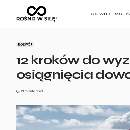
ROZWÓJ
MOTY
ROZWÓJ
12 kroków do wyz
osiągnięcia dowo
10 minute read